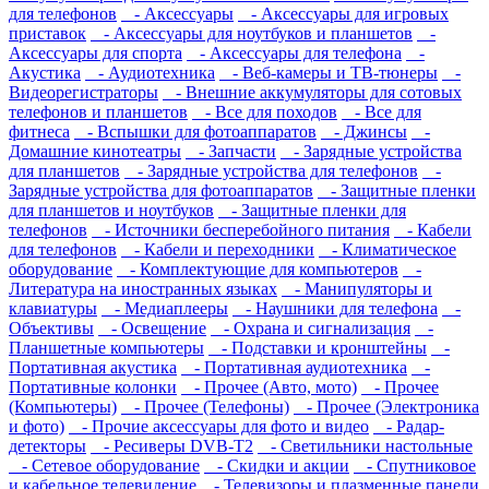
для телефонов
- Аксессуары
- Аксессуары для игровых
приставок
- Аксессуары для ноутбуков и планшетов
-
Аксессуары для спорта
- Аксессуары для телефона
-
Акустика
- Аудиотехника
- Веб-камеры и ТВ-тюнеры
-
Видеорегистраторы
- Внешние аккумуляторы для сотовых
телефонов и планшетов
- Все для походов
- Все для
фитнеса
- Вспышки для фотоаппаратов
- Джинсы
-
Домашние кинотеатры
- Запчасти
- Зарядные устройства
для планшетов
- Зарядные устройства для телефонов
-
Зарядные устройства для фотоаппаратов
- Защитные пленки
для планшетов и ноутбуков
- Защитные пленки для
телефонов
- Источники бесперебойного питания
- Кабели
для телефонов
- Кабели и переходники
- Климатическое
оборудование
- Комплектующие для компьютеров
-
Литература на иностранных языках
- Манипуляторы и
клавиатуры
- Медиаплееры
- Наушники для телефона
-
Объективы
- Освещение
- Охрана и сигнализация
-
Планшетные компьютеры
- Подставки и кронштейны
-
Портативная акустика
- Портативная аудиотехника
-
Портативные колонки
- Прочее (Авто, мото)
- Прочее
(Компьютеры)
- Прочее (Телефоны)
- Прочее (Электроника
и фото)
- Прочие аксессуары для фото и видео
- Радар-
детекторы
- Ресиверы DVB-T2
- Светильники настольные
- Сетевое оборудование
- Скидки и акции
- Спутниковое
и кабельное телевидение
- Телевизоры и плазменные панели