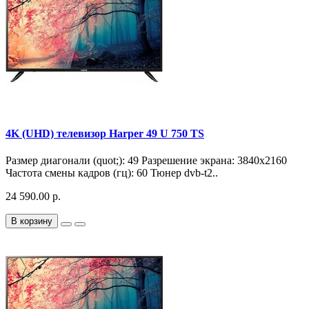
4K (UHD) телевизор Harper 49 U 750 TS
Размер диагонали (quot;): 49 Разрешение экрана: 3840x2160
Частота смены кадров (гц): 60 Тюнер dvb-t2..
24 590.00 р.
В корзину