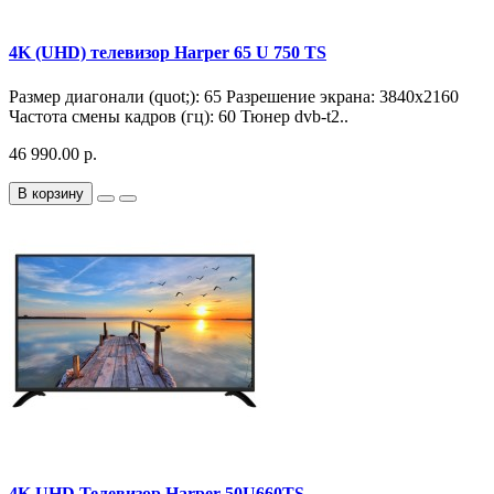
4K (UHD) телевизор Harper 65 U 750 TS
Размер диагонали (quot;): 65 Разрешение экрана: 3840x2160
Частота смены кадров (гц): 60 Тюнер dvb-t2..
46 990.00 р.
В корзину
4K UHD Телевизор Harper 50U660TS