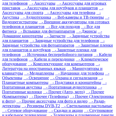
для телефонов
- Аксессуары
- Аксессуары для игровых
приставок
- Аксессуары для ноутбуков и планшетов
-
Аксессуары для спорта
- Аксессуары для телефона
-
Акустика
- Аудиотехника
- Веб-камеры и ТВ-тюнеры
-
Видеорегистраторы
- Внешние аккумуляторы для сотовых
телефонов и планшетов
- Все для походов
- Все для
фитнеса
- Вспышки для фотоаппаратов
- Джинсы
-
Домашние кинотеатры
- Запчасти
- Зарядные устройства
для планшетов
- Зарядные устройства для телефонов
-
Зарядные устройства для фотоаппаратов
- Защитные пленки
для планшетов и ноутбуков
- Защитные пленки для
телефонов
- Источники бесперебойного питания
- Кабели
для телефонов
- Кабели и переходники
- Климатическое
оборудование
- Комплектующие для компьютеров
-
Литература на иностранных языках
- Манипуляторы и
клавиатуры
- Медиаплееры
- Наушники для телефона
-
Объективы
- Освещение
- Охрана и сигнализация
-
Планшетные компьютеры
- Подставки и кронштейны
-
Портативная акустика
- Портативная аудиотехника
-
Портативные колонки
- Прочее (Авто, мото)
- Прочее
(Компьютеры)
- Прочее (Телефоны)
- Прочее (Электроника
и фото)
- Прочие аксессуары для фото и видео
- Радар-
детекторы
- Ресиверы DVB-T2
- Светильники настольные
- Сетевое оборудование
- Скидки и акции
- Спутниковое
и кабельное телевидение
- Телевизоры и плазменные панели